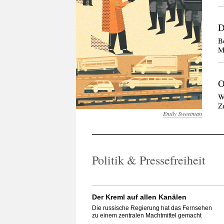
D
B
M
O
W
Z
Emily Sweetman
Politik & Pressefreiheit
Der Kreml auf allen Kanälen
Die russische Regierung hat das Fernsehen
zu einem zentralen Machtmittel gemacht