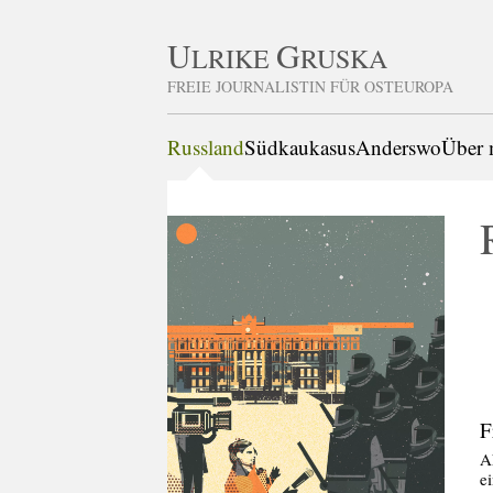
U
G
LRIKE
RUSKA
FREIE JOURNALISTIN FÜR OSTEUROPA
Russland
Südkaukasus
Anderswo
Über 
F
A
e