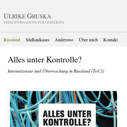
U
G
LRIKE
RUSKA
FREIE JOURNALISTIN FÜR OSTEUROPA
Russland
Südkaukasus
Anderswo
Über mich
Kontakt
Alles unter Kontrolle?
Internetzensur und Überwachung in Russland (Teil 2)