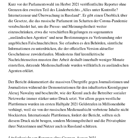
Kurz vor der Parlamentswahl im Herbst 2021 veröffentlichte Reporter ohne
Grenzen den zweiten Teil des Länderberichts „Alles unter Kontrolle?
Internetzensur und Überwachung in Russland“. Er gibt einen Überblick über
die Gesetze, die das russische Parlament im Schatten der Corona-Pandemie
verabschiedet hat, um die Presse- und Meinungsfreiheit weiter
einzuschränken, etwa die verschärften Regelungen zu sogenannten
„ausländischen Agenten“ und neue Bestimmungen zu Verleumdung oder
angeblichen Falschnachrichten. Sie erlauben es den Behörden, sämtliche
Informationen zu unterdrücken, die der offiziellen Version aktueller
Geschehnisse zuwiderlaufen. Mindestens fünf kremlkritische
Nachrichtenseiten mussten ihre Arbeit deshalb innerhalb weniger Monate
einstellen, dutzende Medienschaffende wurden willkürlich zu ausländischen
Agenten erklärt.
Der Bericht dokumentiert die massiven Übergriffe gegen Journalistinnen und
Journalisten während der Demonstrationen für den inhaftierten Kremlgegner
Alexej Nawalny und beschreibt, wie der Kreml auch die Betreiber sozialer
Netzwerke immer stärker unter Druck setzt. Vor allem gegen westliche
Plattformen wurden im ersten Halbjahr 2021 Geldstrafen in Millionenhöhe
verhängt, weil sie von der russischen Medienaufsicht verbotene Inhalte nicht
blockierten. Internationale Plattformen, fordert der Bericht, sollten sich
diesem Druck nicht beugen, sondern Meinungsfreiheit und die Privatsphäre
ihrer Nutzerinnen und Nutzer auch in Russland schützen.
Länderbericht von Reporter ohne Grenzen, August 2021