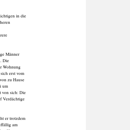
ichtigen in die
cheren
rere
unge Männer
. Die
rer Wohnung
sich erst vom
r von zu Hause
ei um
t von sich: Die
f Verdächtige
ht er trotzdem
ffällig am