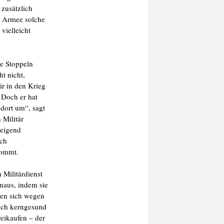
 zusätzlich
ie Armee solche
vielleicht
ze Stoppeln
ht nicht,
ir in den Krieg
 Doch er hat
dort um“, sagt
 Militär
weigend
rch
kommt.
 Militärdienst
naus, indem sie
ssen sich wegen
uch kerngesund
reikaufen – der