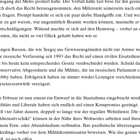
usgang der Metro postiert hatte. Der Vorfall hätte fast böse für ihn geend
ich doch das Recht herausgenommen, den Milizionär seinerseits nach e
u fragen. Prompt handelte er sich ein paar derbe Handgriffe ein. Und wei
ur zu gut wusste, wie ungemütlich Beamte werden können, murmelte er 
ntschuldigungen. Wütend machte er sich auf den Heimweg – vorbei an 
euten, die nicht so viel Glück gehabt hatten wie er.
ungen Russen, die wie Sergej aus Gewissensgründen nicht zur Armee wol
ie russische Verfassung seit 1993 das Recht auf einen zivilen Ersatzdiens
st bis heute kein entsprechendes Gesetz verabschiedet worden. Schuld da
onservative Abgeordnete und die Militärs, die im russischen Parlament e
obby haben. Erfolgreich haben sie immer wieder Lesungen verschieden
esetzesentwürfe verzögert.
m Februar ist nun erneut ein Entwurf in die Staatsduma eingebracht wor
ilitärs und Liberale haben sich endlich auf einen Kompromiss geeinigt: 
oll vier Jahre dauern, doppelt so lange wie der reguläre Wehrdienst. Die
Alternativschiki“ können in der Nähe ihres Wohnortes arbeiten und ihre
inem Fern- oder Abendstudium verbinden. Ihre pazifistische überzeugu
llerdings vorher vor dem Militärkommissariat beweisen. Wie das genau 
ll, ist noch offen.