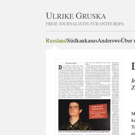
U
G
LRIKE
RUSKA
FREIE JOURNALISTIN FÜR OSTEUROPA
Russland
Südkaukasus
Anderswo
Über 
I
Z
M
k
T
e