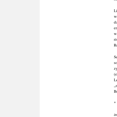
L
w
d
e
w
r
R
S
s
z
(
L
„
B
*
i