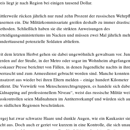
reis liegt je nach Region bei einigen tausend Dollar.
ittlerweile rücken jährlich nur rund zehn Prozent der russischen Wehrpfl
asernen ein. Die Militärkommissariate greifen deshalb zu immer drastis
ethoden. Schließlich haben sie die strikten Anweisungen des
erteidigungsministeriums im Nacken und müssen zwei Mal jährlich meh
underttausend potenzielle Soldaten abliefern.
eit dem letzten Herbst gehen sie dabei ungewöhnlich gewaltsam vor. J
erden auf der Straße, in der Metro oder sogar im Wohnheim abgefangen
oskauer Presse berichtet von Fällen, in denen Jugendliche nachts in ih
berrascht und zum Armeedienst gebracht worden sind. Manche konnten 
insatzort aus wieder bei ihren Eltern melden – einige hundert Kilomete
ntfernt. Die Vorwürfe von Menschenrechtsgruppen, es handele sich dab
Kidnapping auf professionellem Niveau“, weist das russische Militär wei
asskontrollen seien Maßnahmen im Antiterrorkampf und würden sich au
us südlichen Regionen beschränken.
ergej hat zwar schwarze Haare und dunkle Augen, wie ein Kaukasier sie
icht aus. Doch auch er geriet vor kurzem in eine Kontrolle, die sich unau