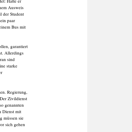
et: Hatte er
inem Ausweis
l der Student
ein paar
einem Bus mit
len, garantiert
t. Allerdings
ran sind
ine starke
er
den. Regierung,
Der Zivildienst
 so genannten
n Dienst mit
ng müssen sie
vor sich gehen