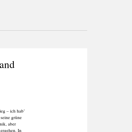
land
eg – ich hab’
 seine grüne
nik, aber
 ergehen. In