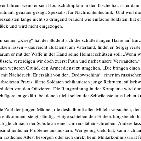
wei Jahren, wenn er sein Hochschuldiplom in der Tasche hat, ist er dann
eutnant, genauer gesagt: Spezialist für Nachrichtentechnik. Und weil d
pezialisten lange nicht so dringend braucht wie einfache Soldaten, hat er 
lück und wird nicht eingezogen.
ür seinen „Krieg“ hat der Student sich die schulterlangen Haare auf kur
utzen lassen – das reicht als Dienst am Vaterland, findet er. Sergej verste
arum er mit der Waffe in der Hand seine Heimat schützen soll: „Wenn w
üssen, verteidigen wir doch zuerst Putin und nicht unsere Verwandten.“
inen weiteren Grund, den Armeedienst zu umgehen. „Die bringen einen 
r mit Nachdruck. Er erzählt von der „Dedowtschina“, einer im russischen
erbreiteten Praxis: ältere Soldaten schikanieren junge Rekruten, stillsch
eduldet von den Offizieren. Die Rangordnung in der Kompanie wird du
chlägereien geklärt, bei denen nicht selten der Schwächste ums Leben 
ie Zahl der jungen Männer, die deshalb mit allen Mitteln versuchen, dem
u entkommen, steigt ständig. Einige schieben den Einberufungsbefehl hi
ich gleich nach der Schule an einer Universität einschreiben. Andere la
esundheitlicher Probleme ausmustern. Wer genug Geld hat, kann sich a
in ärztliches Attest besorgen oder sich direkt beim Militärkommissariat f