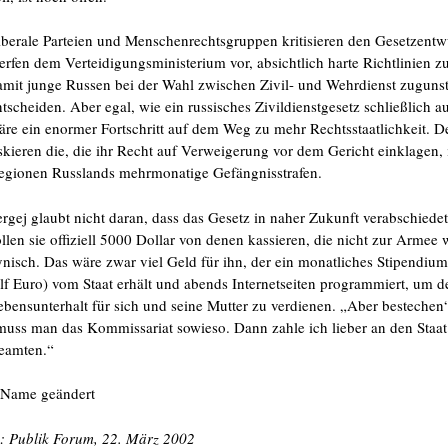
iberale Parteien und Menschenrechtsgruppen kritisieren den Gesetzentwu
erfen dem Verteidigungsministerium vor, absichtlich harte Richtlinien zu
amit junge Russen bei der Wahl zwischen Zivil- und Wehrdienst zugunst
ntscheiden. Aber egal, wie ein russisches Zivildienstgesetz schließlich 
äre ein enormer Fortschritt auf dem Weg zu mehr Rechtsstaatlichkeit.
iskieren die, die ihr Recht auf Verweigerung vor dem Gericht einklagen, 
egionen Russlands mehrmonatige Gefängnisstrafen.
ergej glaubt nicht daran, dass das Gesetz in naher Zukunft verabschiedet
ollen sie offiziell 5000 Dollar von denen kassieren, die nicht zur Armee w
ynisch. Das wäre zwar viel Geld für ihn, der ein monatliches Stipendiu
elf Euro) vom Staat erhält und abends Internetseiten programmiert, um d
ebensunterhalt für sich und seine Mutter zu verdienen. „Aber bestechen“
muss man das Kommissariat sowieso. Dann zahle ich lieber an den Staat 
eamten.“
 Name geändert
n: Publik Forum, 22. März 2002