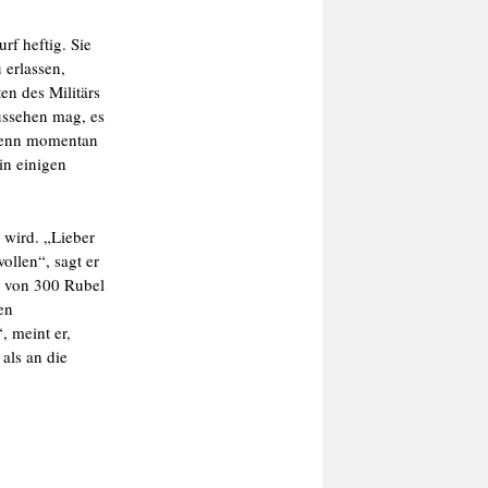
rf heftig. Sie
 erlassen,
en des Militärs
aussehen mag, es
 Denn momentan
in einigen
 wird. „Lieber
ollen“, sagt er
m von 300 Rubel
en
, meint er,
als an die