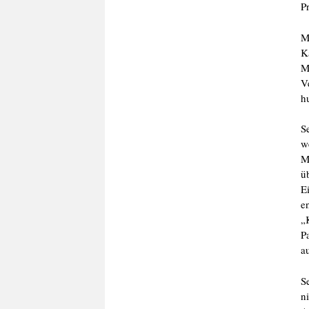
P
M
K
M
V
h
S
w
M
ü
E
e
„
P
a
S
n