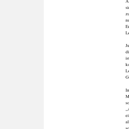
A
s
z
n
E
L
J
d
i
k
L
G
I
M
s
„
e
a
so