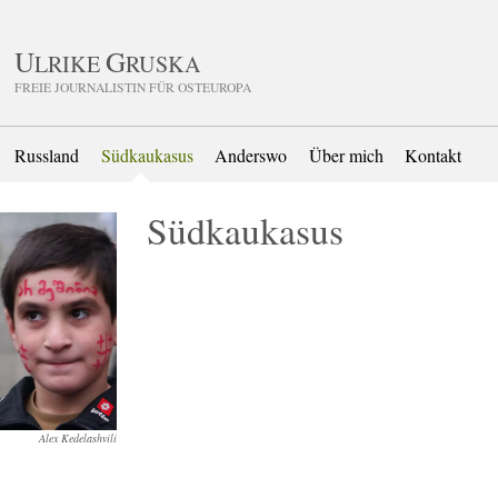
U
G
LRIKE
RUSKA
FREIE JOURNALISTIN FÜR OSTEUROPA
Russland
Südkaukasus
Anderswo
Über mich
Kontakt
Südkaukasus
Alex Kedelashvili