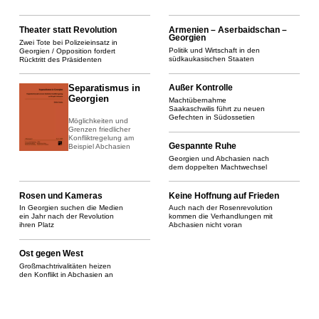
Theater statt Revolution
Armenien – Aserbaidschan –
Georgien
Zwei Tote bei Polizeieinsatz in
Politik und Wirtschaft in den
Georgien / Opposition fordert
südkaukasischen Staaten
Rücktritt des Präsidenten
Außer Kontrolle
Separatismus in
Georgien
Machtübernahme
Saakaschwilis führt zu neuen
Gefechten in Südossetien
Möglichkeiten und
Grenzen friedlicher
Konfliktregelung am
Gespannte Ruhe
Beispiel Abchasien
Georgien und Abchasien nach
dem doppelten Machtwechsel
Rosen und Kameras
Keine Hoffnung auf Frieden
In Georgien suchen die Medien
Auch nach der Rosenrevolution
ein Jahr nach der Revolution
kommen die Verhandlungen mit
ihren Platz
Abchasien nicht voran
Ost gegen West
Großmachtrivalitäten heizen
den Konflikt in Abchasien an